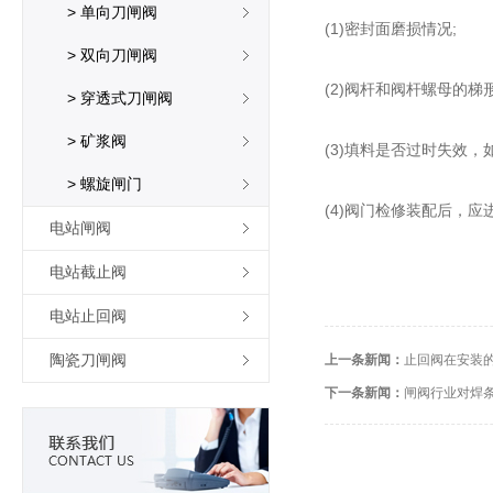
> 单向刀闸阀
(1)密封面磨损情况;
> 双向刀闸阀
(2)阀杆和阀杆螺母的
> 穿透式刀闸阀
> 矿浆阀
(3)填料是否过时失效
> 螺旋闸门
(4)阀门检修装配后，
电站闸阀
电站截止阀
电站止回阀
陶瓷刀闸阀
上一条新闻：
止回阀在安装
下一条新闻：
闸阀行业对焊