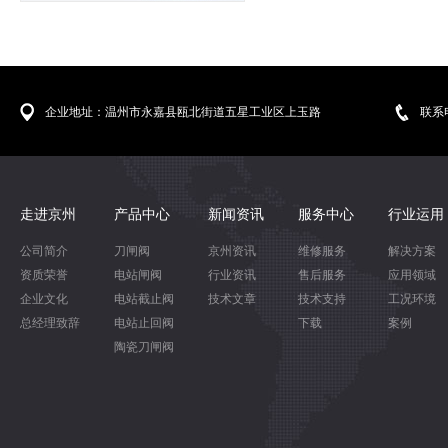
企业地址：温州市永嘉县瓯北街道五星工业区上玉路
联系电
走进京州
产品中心
新闻资讯
服务中心
行业运用
公司简介
刀闸阀
京州资讯
维修服务
解决方案
资质荣誉
电站闸阀
行业资讯
售后服务
应用领域
企业文化
电站截止阀
技术文章
技术支持
工况环境
总经理致辞
电站止回阀
下载
案例
陶瓷刀闸阀